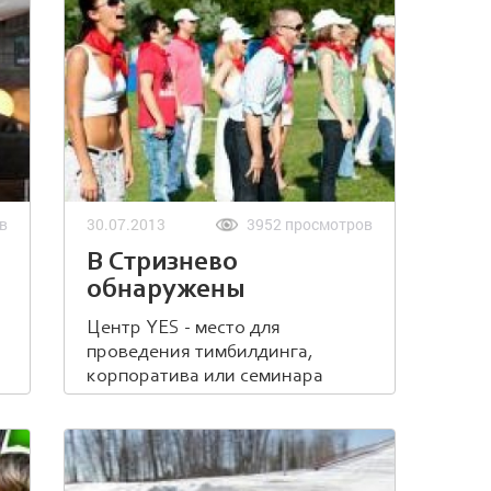
в
30.07.2013
3952 просмотров
В Стризнево
обнаружены
ЭНДОРФИНЫ!
Центр YES - место для
проведения тимбилдинга,
корпоратива или семинара