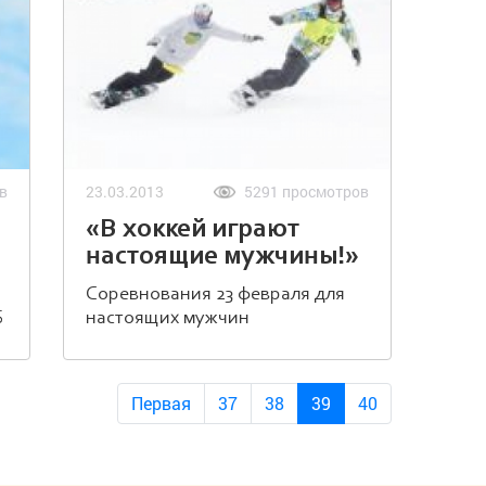
в
23.03.2013
5291 просмотров
«В хоккей играют
настоящие мужчины!»
Соревнования 23 февраля для
S
настоящих мужчин
Первая
37
38
39
40