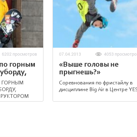
6202 просмотров
07.04.2013
4053 просмотро
 по горным
«Выше головы не
уборду,
прыгнешь?»
О ГОРНЫМ
Соревнования по фристайлу в
ом
БОРДУ,
дисциплине Big Air в Центре YE
ТРУКТОРОМ