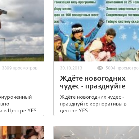
3899 просмотров
30.10.2013
5004 просмотро
Ждёте новогодних
чудес - празднуйте
корпоративы в центре
приуроченный
Ждёте новогодних чудес -
YES!
вно-
празднуйте корпоративы в
а в Центре YES
центре YES!