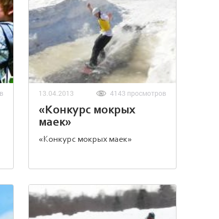
в
13.04.2013
4143 просмотров
«Конкурс мокрых
маек»
«Конкурс мокрых маек»