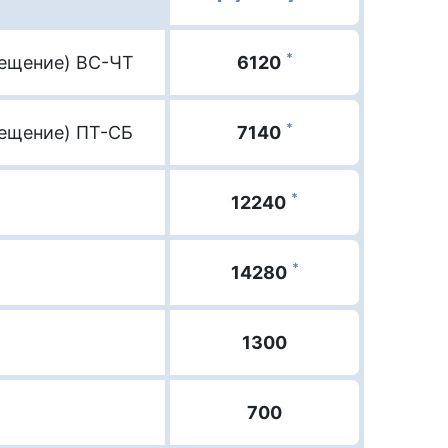
*
мещение) ВС-ЧТ
6120
*
мещение) ПТ-СБ
7140
*
12240
*
14280
1300
700