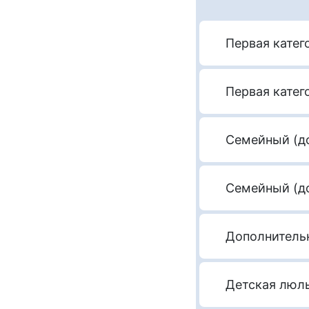
Первая катег
Первая катег
Семейный (д
Семейный (до
Дополнитель
Детская люль