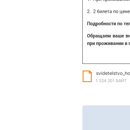
2. 2 билета по цен
Подробности по те
Обращаем ваше вн
при проживании в г
svidetelstvo_ho
1 324 201 БАЙТ