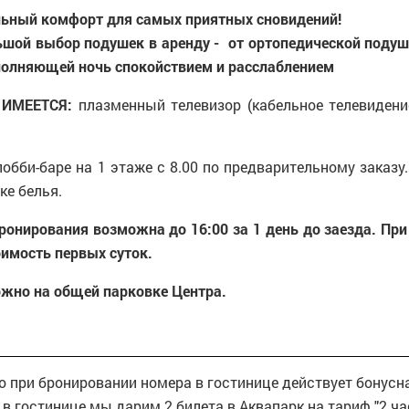
ьный комфорт для самых приятных сновидений!
ьшой выбор подушек в аренду - от ортопедической поду
полняющей ночь спокойствием и расслаблением
ИМЕЕТСЯ:
плазменный телевизор (кабельное телевидение
обби-баре на 1 этаже с 8.00 по предварительному заказу.
ке белья.
ронирования возможна до 16:00 за 1 день до заезда. При
оимость первых суток.
жно на общей парковке Центра.
о при бронировании номера в гостинице действует бонусн
в гостинице мы дарим 2 билета в Аквапарк на тариф "2 час