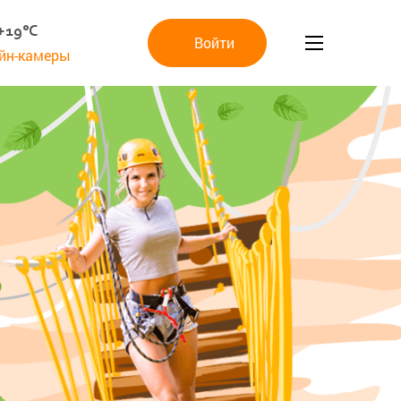
+19°C
Войти
йн-камеры