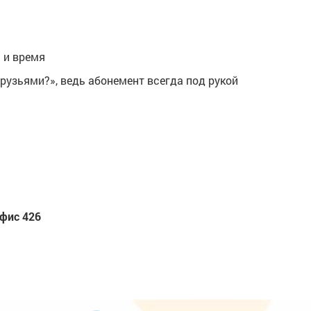
 и время
друзьями?», ведь абонемент всегда под рукой
офис 426