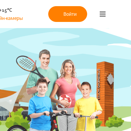
+15°C
Войти
йн-камеры