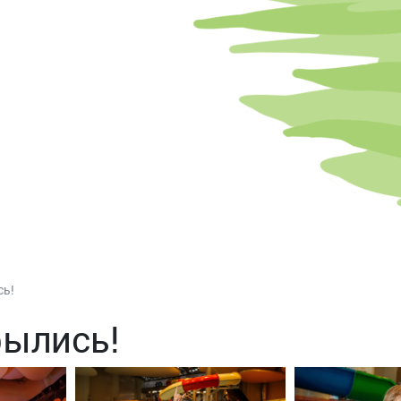
сь!
ылись!