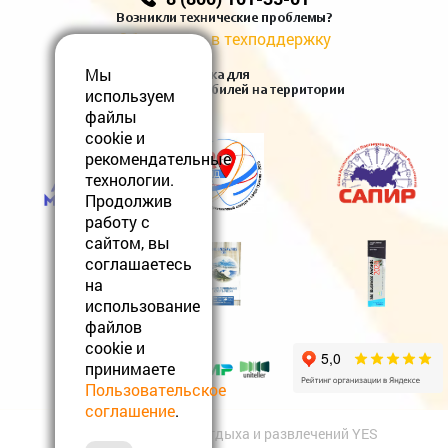
Возникли технические проблемы?
Обратитесь в техподдержку
Мы
Есть зарядка для
электромобилей на территории
используем
файлы
cookie и
рекомендательные
технологии.
Продолжив
работу с
сайтом, вы
соглашаетесь
на
использование
файлов
cookie и
принимаете
Пользовательское
соглашение
.
© 2012-2026 Центр отдыха и развлечений YES